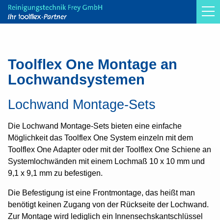
Toolflex Original
Toolflex One
Toolflex One Montage an
Lochwandsystemen
Halter und Haken
Zubehör
Lochwand Montage-Sets
Gerätewagen
Die Lochwand Montage-Sets bieten eine einfache
Lochwand und Clip-O-Flex
Möglichkeit das Toolflex One System einzeln mit dem
Toolflex One Adapter oder mit der Toolflex One Schiene an
Montageanleitungen
Systemlochwänden mit einem Lochmaß 10 x 10 mm und
Anwendungsbeispiele
9,1 x 9,1 mm zu befestigen.
Toolflex Micky Clips
Die Befestigung ist eine Frontmontage, das heißt man
benötigt keinen Zugang von der Rückseite der Lochwand.
Infos
Zur Montage wird lediglich ein Innensechskantschlüssel