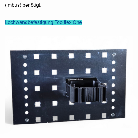
(Imbus) benötigt.
Montage
Lochwandbefestigung Toolflex One
Über uns
Kontakt
News
Toolflex Shop
Startseite
Inhalt
Kontakt
Impressum