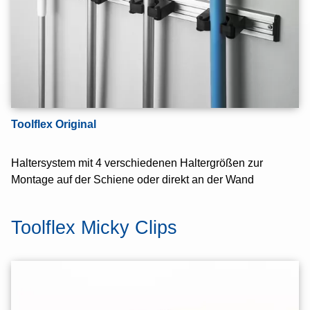
Toolflex Shop
Startseite
Inhalt
Toolflex Original
Kontakt
Impressum
Haltersystem mit 4 verschiedenen Haltergrößen zur
Montage auf der Schiene oder direkt an der Wand
Datenschutz
Toolflex Micky Clips
AGB
Druckansicht