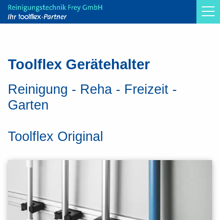
Toolflex Original
Toolflex One
Toolflex Gerätehalter
Toolflex Micky Clips
Reinigung - Reha - Freizeit -
Garten
Infos
Toolflex Original
Montage
Über uns
Kontakt
News