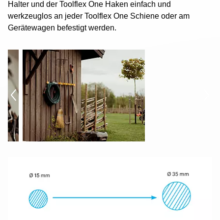
Infos
Halter und der Toolflex One Haken einfach und
werkzeuglos an jeder Toolflex One Schiene oder am
Gerätewagen befestigt werden.
Montage
Über uns
Kontakt
News
Toolflex Shop
Startseite
Inhalt
Kontakt