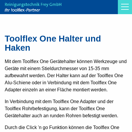
Toolflex Original
Toolflex One
Toolflex One Halter und
Haken
Halter und Haken
Artikelübersicht
Mit dem Toolflex One Gerätehalter können Werkzeuge und
Zubehör
Geräte mit einem Stieldurchmesser von 15-35 mm
aufbewahrt werden. Der Halter kann auf der Toolflex One
Gerätewagen
Alu-Schiene oder in Verbindung mit dem Toolflex One
Lochwand und Clip-O-Flex
Adapter einzeln an einer Fläche montiert werden.
Montageanleitungen
In Verbindung mit dem Toolflex One Adapter und der
Anwendungsbeispiele
Toolflex Rohrbefestigung, kann der Toolflex One
Gerätehalter auch an runden Rohren befestigt werden.
Toolflex Micky Clips
Durch die Click 'n go Funktion können die Toolflex One